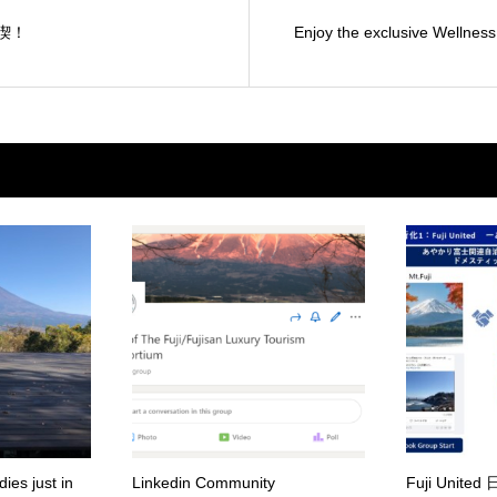
満喫！
Enjoy the exclusive Wellness
es just in
Linkedin Community
Fuji Uni