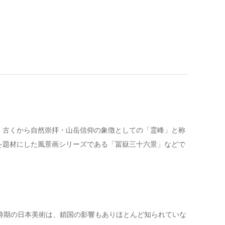
。古くから自然崇拝・山岳信仰の象徴としての「霊峰」と称
を題材にした風景画シリーズである「冨嶽三十六景」などで
時期の日本美術は、鎖国の影響もありほとんど知られていな