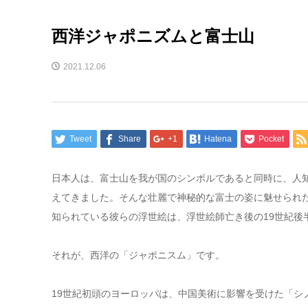
西洋ジャポニズムと富士山
2021.12.06
Tweet
Share
+1
Hatena
Pocket
日本人は、富士山を我が国のシンボルであると同時に、人
えてきました。そんな壮麗で神秘的な富士の姿に魅せられ
知られている彼らの浮世絵は、浮世絵師亡き後の19世紀後
それが、西洋の「ジャポニスム」です。
19世紀初頭のヨーロッパは、中国美術に影響を受けた「