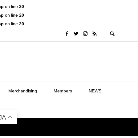
hp
on line
20
hp
on line
20
hp
on line
20
Merchandising
Members
NEWS
JA