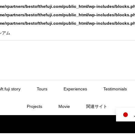
me/rpartners/bestofthefuji.com/public_html/wp-includes/blocks.p
me/rpartners/bestofthefuji.com/public_html/wp-includes/blocks.p
me/rpartners/bestofthefuji.com/public_html/wp-includes/blocks.p
ーシアム
Mt.fuji story
Tours
Experiences
Testimonials
Projects
Movie
関連サイト