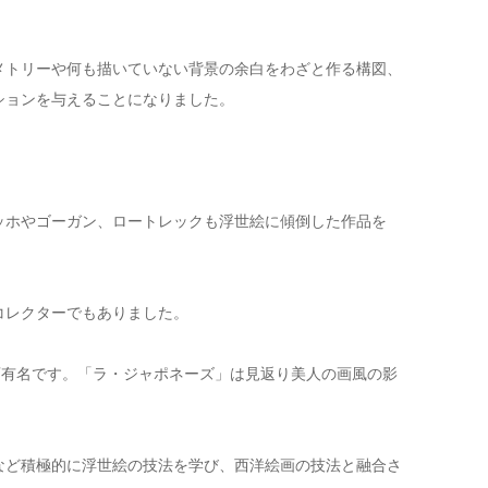
メトリーや何も描いていない背景の余白をわざと作る構図、
ションを与えることになりました。
ッホやゴーガン、ロートレックも浮世絵に傾倒した作品を
コレクターでもありました。
変有名です。「ラ・ジャポネーズ」は見返り美人の画風の影
など積極的に浮世絵の技法を学び、西洋絵画の技法と融合さ