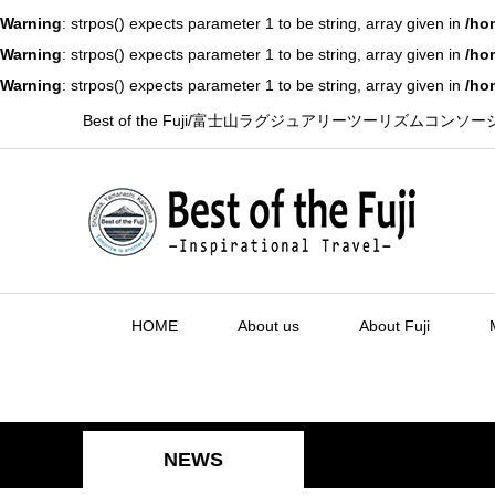
Warning
: strpos() expects parameter 1 to be string, array given in
/ho
Warning
: strpos() expects parameter 1 to be string, array given in
/ho
Warning
: strpos() expects parameter 1 to be string, array given in
/ho
Best of the Fuji/富士山ラグジュアリーツーリズムコンソ
HOME
About us
About Fuji
NEWS