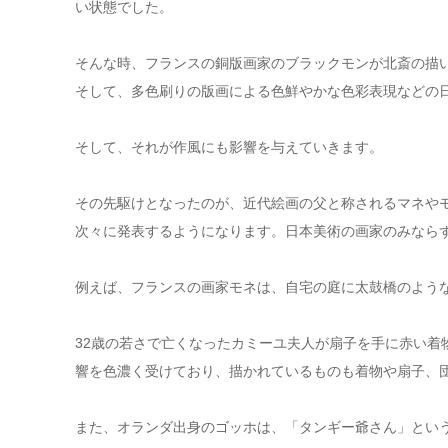
い状態でした。
そんな時、フランスの銅版画家のブラックモンが北斎の描
そして、多色刷りの版画による色鮮やかな色彩表現などの
そして、それが作風にも影響を与えていきます。
その先駆けとなったのが、近代絵画の父と称されるマネや
次々に発表するようになります。日本美術の画家のみなら
例えば、フランスの画家モネは、自宅の庭に太鼓橋のよう
32歳の若さで亡くなったカミーユ夫人が扇子を手に赤い着
響を色濃く受けており、描かれているものも着物や扇子、
また、オランダ出身のゴッホは、「タンギー爺さん」とい