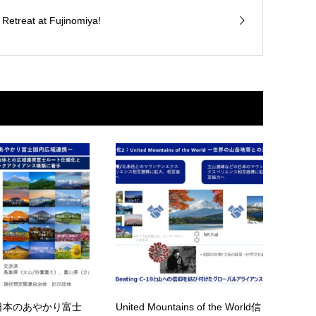
 Retreat at Fujinomiya!
ted 日本のあやかり富士
United Mountains of the World信