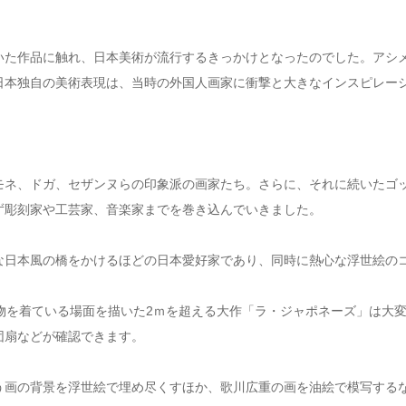
いた作品に触れ、日本美術が流行するきっかけとなったのでした。アシ
日本独自の美術表現は、当時の外国人画家に衝撃と大きなインスピレー
モネ、ドガ、セザンヌらの印象派の画家たち。さらに、それに続いたゴ
ず彫刻家や工芸家、音楽家までを巻き込んでいきました。
な日本風の橋をかけるほどの日本愛好家であり、同時に熱心な浮世絵の
物を着ている場面を描いた2ｍを超える大作「ラ・ジャポネーズ」は大
団扇などが確認できます。
う画の背景を浮世絵で埋め尽くすほか、歌川広重の画を油絵で模写する