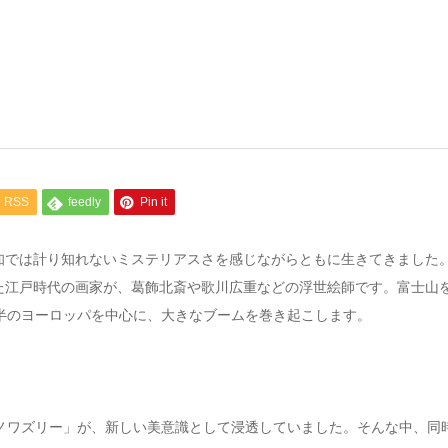
RSS
feedly
Pin it
知では計り知れないミステリアスさを感じながらともに生きてきました
た江戸時代の画家が、葛飾北斎や歌川広重などの浮世絵師です。富士山
半のヨーロッパを中心に、大きなブームを巻き起こします。
シノワズリー」が、新しい美意識として浸透していました。そんな中、同